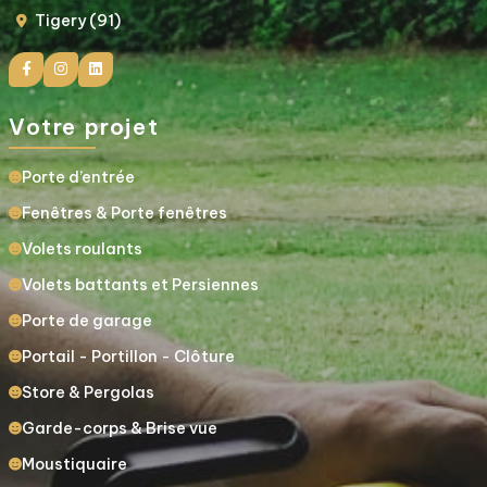
Tigery (91)
Votre projet
Porte d’entrée
Fenêtres & Porte fenêtres
Volets roulants
Volets battants et Persiennes
Porte de garage
Portail - Portillon - Clôture
Store & Pergolas
Garde-corps & Brise vue
Moustiquaire