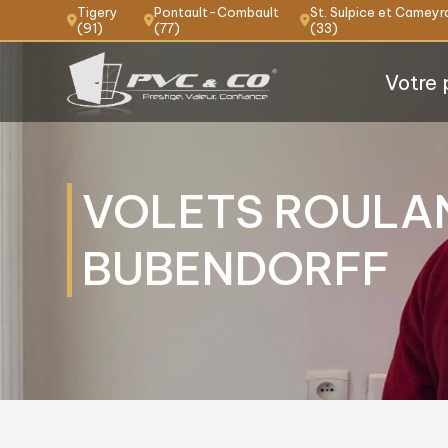
Panneau de gestion des cookies
Tigery
Pontault-Combault
St. Sulpice et Cameyr
(91)
(77)
(33)
Votre 
VOLETS ROULAN
BUBENDORFF