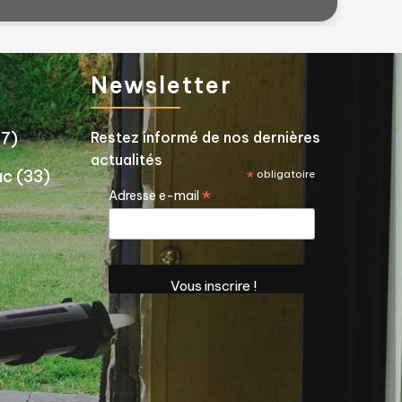
Newsletter
77)
Restez informé de nos dernières
actualités
ac (33)
*
obligatoire
*
Adresse e-mail