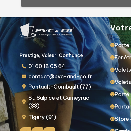
Votr
Porte 
Prestige, Valeur, Confiance
Fenêtr
01 60 18 05 64
Volets
contact@pvc-and-co.fr
Volets
Pontault-Combault (77)
Porte
St. Sulpice et Cameyrac
(33)
Portai
Tigery (91)
Store 