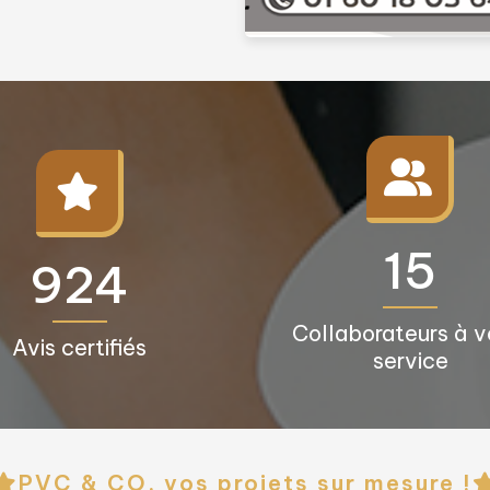
16+
950+
Collaborateurs à v
Avis certifiés
service
PVC & CO, vos projets sur mesure !