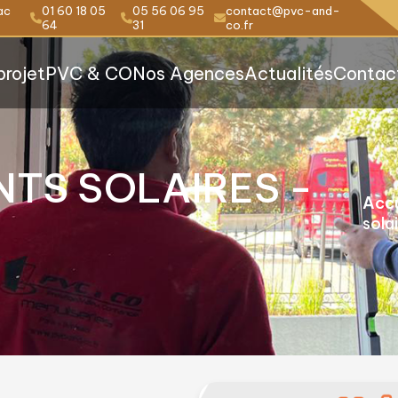
ac
01 60 18 05
05 56 06 95
contact@pvc-and-
64
31
co.fr
projet
PVC & CO
Nos Agences
Actualités
Contac
TS SOLAIRES -
Accu
sola