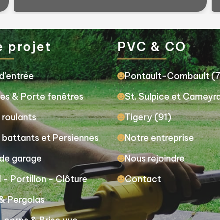
e projet
PVC & CO
d’entrée
Pontault-Combault (
es & Porte fenêtres
St. Sulpice et Cameyr
 roulants
Tigery (91)
 battants et Persiennes
Notre entreprise
 de garage
Nous rejoindre
l - Portillon - Clôture
Contact
& Pergolas