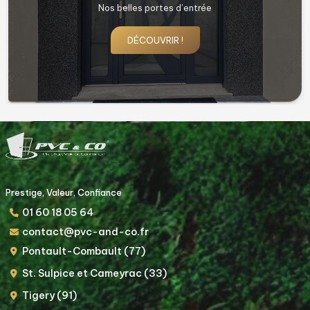
Nos belles fenêtres !
DÉCOUVRIR !
Prestige, Valeur, Confiance
01 60 18 05 64
contact@pvc-and-co.fr
Pontault-Combault (77)
St. Sulpice et Cameyrac (33)
Tigery (91)