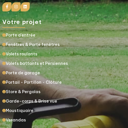
Votre projet
Porte d’entrée
Fenêtres & Porte fenêtres
Volets roulants
Volets battants et Persiennes
Porte de garage
Portail - Portillon - Clôture
Store & Pergolas
Garde-corps & Brise vue
Moustiquaire
Verandas