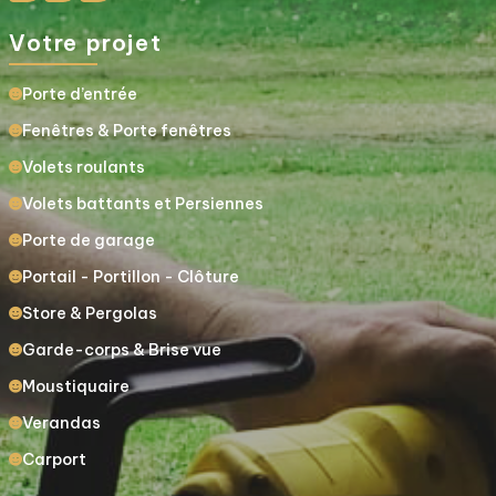
Votre projet
Porte d’entrée
Fenêtres & Porte fenêtres
Volets roulants
Volets battants et Persiennes
Porte de garage
Portail - Portillon - Clôture
Store & Pergolas
Garde-corps & Brise vue
Moustiquaire
Verandas
Carport