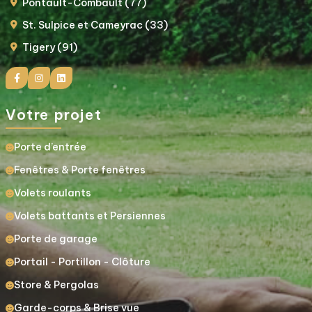
Pontault-Combault (77)
St. Sulpice et Cameyrac (33)
Tigery (91)
Votre projet
Porte d’entrée
Fenêtres & Porte fenêtres
Volets roulants
Volets battants et Persiennes
Porte de garage
Portail - Portillon - Clôture
Store & Pergolas
Garde-corps & Brise vue