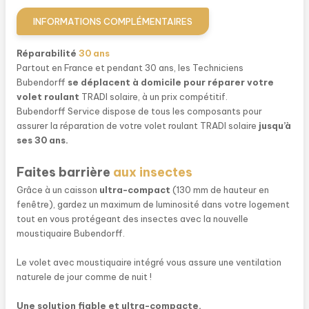
Pour la construction neuve, Bubendorff propose le volet roulant
INFORMATIONS COMPLÉMENTAIRES
TRADI solaire livré dans un caisson TITAN. Le
caisson est
intégré à la maçonnerie
et est ainsi invisible tant de l’intérieur
Réparabilité
30 ans
que de l’extérieur.
Partout en France et pendant 30 ans, les Techniciens
Grâce à sa structure isolante et renforcées, le TRADI TITAN
Bubendorff
se déplacent à domicile pour réparer votre
offre une
performance thermique exceptionnelle
(jusqu’à
volet roulant
TRADI solaire, à un prix compétitif.
Up 0.26W/m²k avec doublage de 160).
Bubendorff Service dispose de tous les composants pour
assurer la réparation de votre volet roulant TRADI solaire
jusqu’à
ses 30 ans.
Faites barrière
aux insectes
Grâce à un caisson
ultra-compact
(130 mm de hauteur en
fenêtre), gardez un maximum de luminosité dans votre logement
tout en vous protégeant des insectes avec la nouvelle
moustiquaire Bubendorff.
Le volet avec moustiquaire intégré vous assure une ventilation
naturele de jour comme de nuit !
Une solution fiable et ultra-compacte.