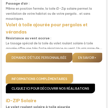
Passage d’air :
Même en position fermée, la toile iD-Zip solaire permet la
ventilation de votre habitat ou de votre pergola... et sans
moustiques.
Volet à toile ajourée pour pergolas et
vérandas
Résistance au vent accrue :
Le tissage spécial de la toile du volet roulant solaire à toile
ajourée offre une très forte résistance au vent. Un vrai gage de
durabilité !
DEMANDE D'ÉTUDE PERSONNALISÉE
EN SAVOIR+
Résistance des teintes :
Les toiles équipant les volets solaires iD-Zip présentent un haut
niveau de résistance aux rayons UV pour une plus grande
longévité de la teinte et de la toile... et de son efficacité.
Endurance mécanique maximale :
INFORMATIONS COMPLÉMENTAIRES
Comme tout produit Bubendorff, le volet à toile ajourée iD-Zip
CLIQUEZ ICI POUR DÉCOUVRIR NOS RÉALISATIONS
solaire est conçu pour durer 2x plus longtemps qu’un volet
roulant classique et est testé sur 30.000 montées-descentes.
iD-ZIP Solaire
Le volet roulant solaire à toile ajourée