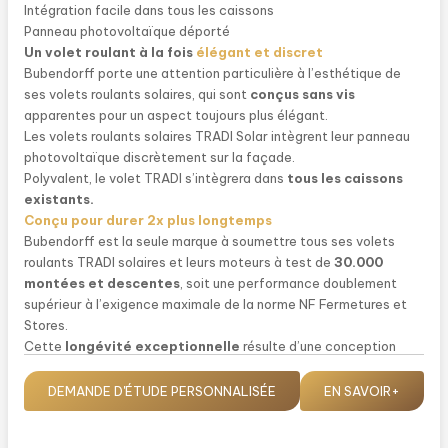
Intégration facile dans tous les caissons
Panneau photovoltaïque déporté
Un volet roulant à la fois
élégant et discret
Bubendorff porte une attention particulière à l’esthétique de
ses volets roulants solaires, qui sont
conçus sans vis
apparentes pour un aspect toujours plus élégant.
Les volets roulants solaires TRADI Solar intègrent leur panneau
photovoltaïque discrètement sur la façade.
Polyvalent, le volet TRADI s’intègrera dans
tous les caissons
existants.
Conçu pour durer 2x plus longtemps
Bubendorff est la seule marque à soumettre tous ses volets
roulants TRADI solaires et leurs moteurs à test de
30.000
montées et descentes
, soit une performance doublement
supérieur à l’exigence maximale de la norme NF Fermetures et
Stores.
Cette
longévité exceptionnelle
résulte d’une conception
minutieuse et d’un contrôle qualité tout au long du processus de
fabrication.
DEMANDE D'ÉTUDE PERSONNALISÉE
EN SAVOIR+
Pour la rénovation... ou le neuf avec
TRADI
TITAN