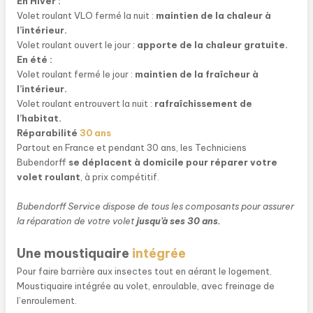
En Hiver :
lames orientables Bubendorff offrent un design sobre et
Volet roulant VLO fermé la nuit :
maintien de la chaleur à
s’intègrent discrètement partout.
l’intérieur.
Les caissons de volets soulants solaires sont
compacts
pour
Volet roulant ouvert le jour :
apporte de la chaleur gratuite.
maximiser la luminosité à l’intérieur du logement.
En été :
De plus, le
panneau photovoltaïque
est intégré dans le
Volet roulant fermé le jour :
maintien de la fraîcheur à
caisson.
l’intérieur.
Un brise-soleil sécurisant
Volet roulant entrouvert la nuit :
rafraîchissement de
Les
verrous automatiques anti-relevage intégrés
l’habitat.
confèrent au volet roulant solaire à lames orientables
Réparabilité
30 ans
Bubendorff une sécurité renforcée en comparaison à un brise-
Partout en France et pendant 30 ans, les Techniciens
soleil classique.
Bubendorff
se déplacent à domicile pour réparer votre
Les lames orientables di volet roulant solaire VLO solaire
volet roulant
, à prix compétitif.
Bubendorff offrent en plus une vraie résistance au vent.
Sécurité et sérénité incluses !
Bubendorff Service dispose de tous les composants pour assurer
la réparation de votre volet
jusqu’à ses 30 ans.
Une moustiquaire
intégrée
Pour faire barrière aux insectes tout en aérant le logement.
Moustiquaire intégrée au volet, enroulable, avec freinage de
l’enroulement.