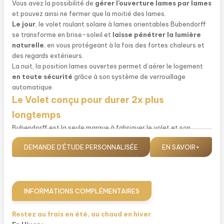
Vous avez la possibilité de
gérer l’ouverture lames par lames
et pouvez ainsi ne fermer que la moitié des lames.
Le jour
, le volet roulant solaire à lames orientables Bubendorff
se transforme en brise-soleil et
laisse pénétrer la lumière
naturelle
, en vous protégeant à la fois des fortes chaleurs et
des regards extérieurs.
La nuit, la position lames ouvertes permet d’aérer le logement
en toute sécurité
grâce à son système de verrouillage
automatique.
Le Volet conçu pour durer 2x plus
longtemps
Bubendorff est la seule marque à fabriquer le volet et son
moteur (solaire et électrique). Cette maîtrise fait de
DEMANDE D'ÉTUDE PERSONNALISÉE
EN SAVOIR+
Bubendorff le seul fabricant à proposer des volets roulants
testés sur
30 000 montées descentes
.
Grâce à cette endurance le volet solaire Bubendorff à lames
orientables est conçu pour durer
2 fois plus longtemps
que la
plus haute exigence de la marque NF Fermetures et Stores.
INFORMATIONS COMPLÉMENTAIRES
Un volet roulant à la fois
élégant et discret
Restez au frais en été, au chaud en hiver.
Grâce à leur conception sans vis apparente, les volets solaires à