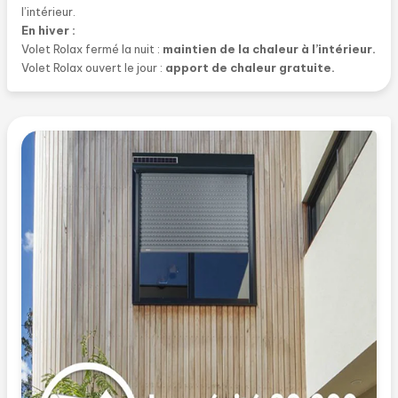
les économies d’énergie
(climatisation et chauffage) et
l’intérieur.
gagnez en confort.
En hiver :
Bubendorff est
le seul fabricant
à ce jour à proposer cette
Volet Rolax fermé la nuit :
maintien de la chaleur à l’intérieur.
gestion automatique intelligente
sur tous ses volets
Volet Rolax ouvert le jour :
apport de chaleur gratuite.
roulants solaires, sans frais supplémentaires ni nécessité de
dispositif domotique.