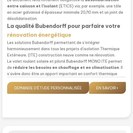
entre caisson et l’isolant
(ETICS) via, par exemple, une tôle
en acier galvanisé d’épaisseur minimale 20/10 mm et un joint de
désolidarisation.
La qualité Bubendorff pour parfaire votre
rénovation énergétique
Les solutions Bubendorff permettent de s’intégrer
harmonieusement dans tous les projets d’isolation Thermique
Extérieure, (ITE) construction neuve comme ne rénovation.
Le volet roulant solaire et piloté Bubendorff MONO ITE permet
de
réduire les besoins en chauffage et en climatisation
. Il
s’avère donc être un apport important en confort thermique
pour un projet d’isolation thermique par l’extérieur.
Le volet conçu pour durer
2 fois plus
DEMANDE D'ÉTUDE PERSONNALISÉE
EN SAVOIR+
longtemps
Bubendorff est la seule marque à fabriquer le volet et son
moteur (solaire et électrique). Cette maîtrise fait de
Bubendorff le seul fabricant à proposer des volets testés sur
30.000 montées-descentes.
Grâce à cette endurance le volet MONO ITE Bubendorff est