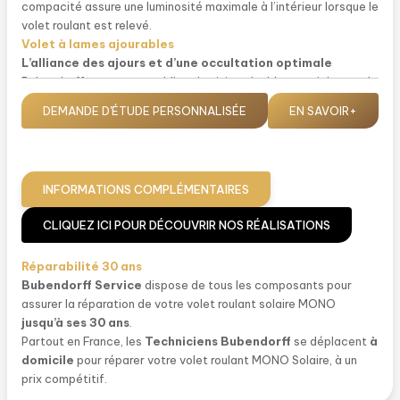
compacité assure une luminosité maximale à l’intérieur lorsque le
volet roulant est relevé.
Volet à lames ajourables
L’alliance des ajours et d’une occultation optimale
Bubendorff propose un tablier aluminium double-paroi de grande
qualité qui répondra à toutes vos attentes.
DEMANDE D'ÉTUDE PERSONNALISÉE
EN SAVOIR+
1.
Position aération :
en actionnant le bouton Bubendorff de
l’émetteur, le volet s’arrête à quelques centimètres du bas pour
assurer une ventilation naturelle.
2.
Position ajourée :
offre de la luminosité lorsque le volet est
INFORMATIONS COMPLÉMENTAIRES
entrouvert grâce aux lames ajourées.
3.
Position fermée :
en position fermée, le volet à lames fixes
CLIQUEZ ICI POUR DÉCOUVRIR NOS RÉALISATIONS
bloque la luminosité au maximum.
Réparabilité 30 ans
Bubendorff
Service
dispose de tous les composants pour
assurer la réparation de votre volet roulant solaire MONO
jusqu’à ses 30 ans
.
Partout en France, les
Techniciens Bubendorff
se déplacent
à
domicile
pour réparer votre volet roulant MONO Solaire, à un
prix compétitif.