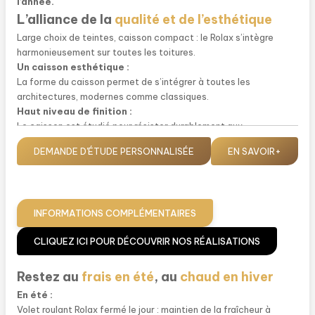
l’année.
L’alliance de la
qualité et de l’esthétique
Large choix de teintes, caisson compact : le Rolax s’intègre
harmonieusement sur toutes les toitures.
Un caisson esthétique :
La forme du caisson permet de s’intégrer à toutes les
architectures, modernes comme classiques.
Haut niveau de finition :
Le caisson est étudié pour résister durablement aux
intempéries. Une bavette murale et un couvre-joint latéral
DEMANDE D'ÉTUDE PERSONNALISÉE
EN SAVOIR+
viennent parfaire la finition du volet roulant.
Effet coupe-vent :
La partie basse du Rolax Solaire fait office de coupe-vent et
renforce la résistance de la structure.
INFORMATIONS COMPLÉMENTAIRES
Mode Climat+®
et votre volet devient
intelligent
CLIQUEZ ICI POUR DÉCOUVRIR NOS RÉALISATIONS
Lorsque vous l’activez,
le mode CLMAT+®
permet à votre volet
roulant ROLAX Solaire d’adapter automatiquement sa position
Restez au
frais en été
, au
chaud en hiver
en fonction des
conditions météorologiques réelles.
En été :
En vous protégeant de la chaleur ou du froid, vous
maximisez
Volet roulant Rolax fermé le jour : maintien de la fraîcheur à