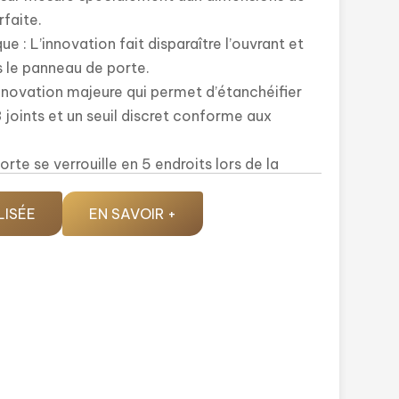
rfaite.
e : L’innovation fait disparaître l’ouvrant et
s le panneau de porte.
nnovation majeure qui permet d’étanchéifier
joints et un seuil discret conforme aux
orte se verrouille en 5 endroits lors de la
ix parmi de
70 modèles
dont de nombreux
LISÉE
EN SAVOIR +
nité et performance thermique.