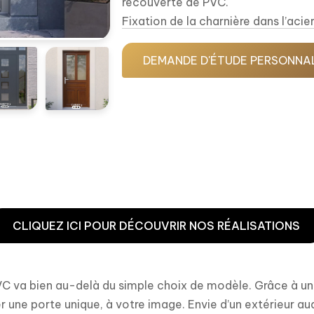
recouverte de PVC.
Fixation de la charnière dans l’aci
pour s’ancrer solidement dans les r
Fermeture haute sécurité
, votre p
DEMANDE D'ÉTUDE PERSONNA
fermeture.
Ouvrant caché isolation et esthétiqu
augmente l’épaisseur d’isolation d
Système étanche bas de porte, inn
parfaitement votre porte grâce à 3 
normes PMR.
Faites votre choix parmi plus de
14
cachés qui allient modernité et p
CLIQUEZ ICI POUR DÉCOUVRIR NOS RÉALISATIONS
VC va bien au-delà du simple choix de modèle. Grâce à un
 une porte unique, à votre image. Envie d’un extérieur aud