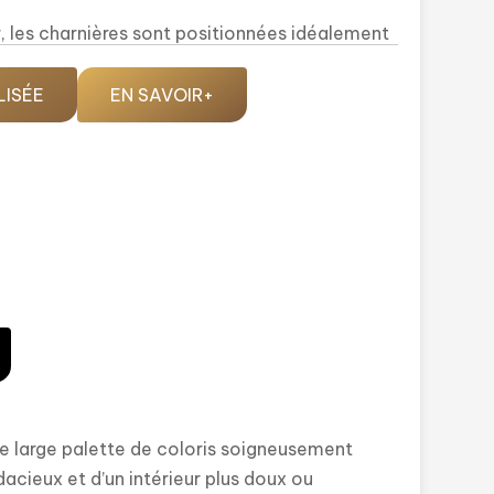
er, les charnières sont positionnées idéalement
enforts en acier.
orte se verrouille en 5 endroits lors de la
LISÉE
EN SAVOIR+
e, l’innovation fait disparaitre l’ouvrant et
ans le panneau de porte.
ovation majeure qui permet d’étanchéifier
joints et un seuil discret conforme aux
0 modèles
dont de nombreux ouvrants
erformance thermique.
e large palette de coloris soigneusement
acieux et d’un intérieur plus doux ou