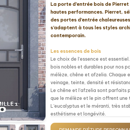
La porte d’entrée bois de Pierret
hautes performances. Pierret, sé
des portes d’entrée chaleureuses
s’adaptent à tous les styles arch
contemporain.
Les essences de bois
Le choix de l’essence est essentiel
bois nobles et durables pour nos por
mélèze, chêne et afzelia. Chaque 
veinage, teinte, densité et résistan
Le chêne et l’afzelia sont parfaits
que le mélèze et le pin offrent un
L’eucalyptus et le méranti, très st
esthétisme et longévité.
Toutes les essences sont issues de
sélectionnées pour leur excellente