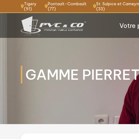
Panneau de gestion des cookies
Tigery
Pontault-Combault
St. Sulpice et Cameyr
(91)
(77)
(33)
Votre 
GAMME PIERRE