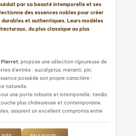
 séduit par sa beauté intemporelle et ses
lectionne des essences nobles pour créer
 durables et authentiques. Leurs modèles
itecturaux, du plus classique au plus
.
Pierret
, propose une sélection rigoureuse de
tes d’entrée : eucalyptus, méranti, pin,
essence possède son propre caractère :
ce naturelle.
 pour une porte robuste et intemporelle, tandis
e touche plus chaleureuse et contemporaine.
ables, assurent un excellent compromis entre
 forêts gérées durablement (FSC) et
 tenue face aux intempéries, aux variations