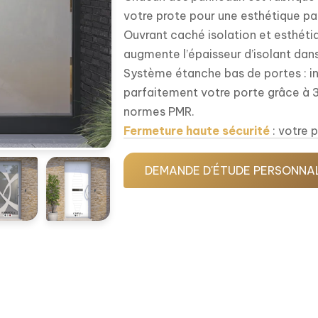
votre prote pour une esthétique pa
Ouvrant caché isolation et esthétiqu
augmente l’épaisseur d’isolant dan
Système étanche bas de portes : i
parfaitement votre porte grâce à 3 
normes PMR.
Fermeture haute sécurité
: votre p
fermeture.
Large collection : Faites votre cho
DEMANDE D'ÉTUDE PERSONNA
ouvrants cachés qui allient moder
Plus de 60 coloris au choix !