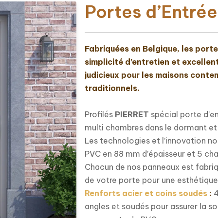
Portes d’Entré
Fabriquées en Belgique, les portes
simplicité d’entretien et excellen
judicieux pour les maisons cont
traditionnels.
Profilés
PIERRET
spécial porte d’e
multi chambres dans le dormant et
Les technologies et l’innovation no
PVC en 88 mm d’épaisseur et 5 ch
Chacun de nos panneaux est fabri
de votre porte pour une esthétique
Renforts acier et coins soudés
:
4
angles et soudés pour assurer la so