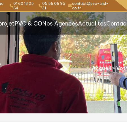
ac
01 60 18 05
05 56 06 95
contact@pvc-and-
64
31
co.fr
projet
PVC & CO
Nos Agences
Actualités
Contac
T
Accueil
>
Votr