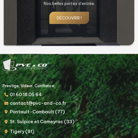
Nos belles fenêtres !
DÉCOUVRIR !
Prestige, Valeur, Confiance
01 60 18 05 64
contact@pvc-and-co.fr
Pontault-Combault (77)
St. Sulpice et Cameyrac (33)
Tigery (91)