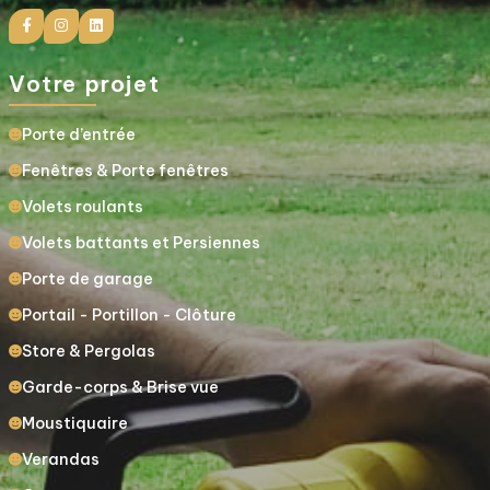
Votre projet
Porte d’entrée
Fenêtres & Porte fenêtres
Volets roulants
Volets battants et Persiennes
Porte de garage
Portail - Portillon - Clôture
Store & Pergolas
Garde-corps & Brise vue
Moustiquaire
Verandas