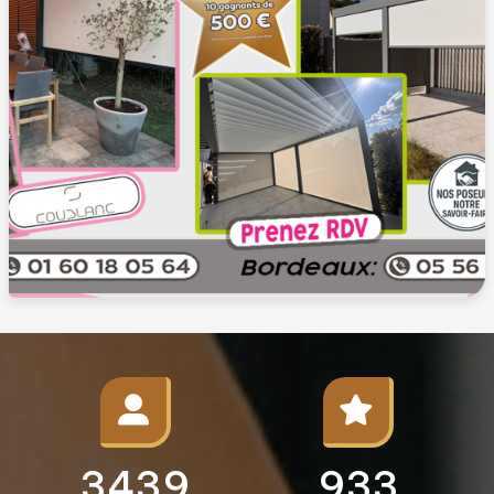
3500+
950+