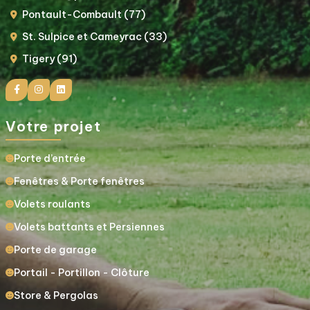
Pontault-Combault (77)
St. Sulpice et Cameyrac (33)
Tigery (91)
Votre projet
Porte d’entrée
Fenêtres & Porte fenêtres
Volets roulants
Volets battants et Persiennes
Porte de garage
Portail - Portillon - Clôture
Store & Pergolas