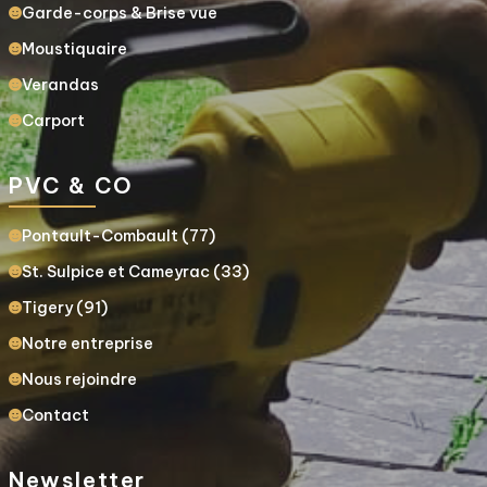
Garde-corps & Brise vue
Moustiquaire
Verandas
Carport
PVC & CO
Pontault-Combault (77)
St. Sulpice et Cameyrac (33)
Tigery (91)
Notre entreprise
Nous rejoindre
Contact
Newsletter