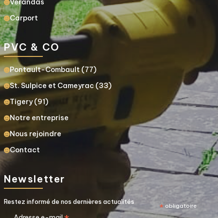
Verandas
Carport
PVC & CO
Pontault-Combault (77)
St. Sulpice et Cameyrac (33)
Tigery (91)
Notre entreprise
Nous rejoindre
Contact
Newsletter
Restez informé de nos dernières actualités
*
obligatoire
Adresse e-mail