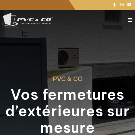
Panneau de gestion des cookies
Votre projet
PVC & CO
PVC & CO
Nos Agences
Vos fermetures
Actualités
d’extérieures sur
Contacts
Demande d'étude personnalisée
mesure