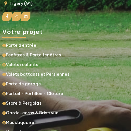
Tigery (91)
Votre projet
Porte d’entrée
Fenêtres & Porte fenêtres
Volets roulants
Volets battants et Persiennes
Porte de garage
Portail - Portillon - Clôture
Store & Pergolas
Garde-corps & Brise vue
Moustiquaire