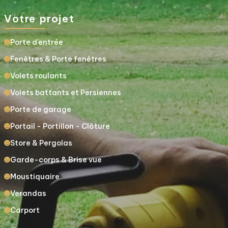
Votre projet
Porte d’entrée
Fenêtres & Porte fenêtres
Volets roulants
Volets battants et Persiennes
Porte de garage
Portail - Portillon - Clôture
Store & Pergolas
Garde-corps & Brise vue
Moustiquaire
Verandas
Carport