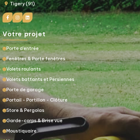
Tigery (91)
Votre projet
Porte d’entrée
Fenêtres & Porte fenêtres
Volets roulants
Volets battants et Persiennes
Porte de garage
Portail - Portillon - Clôture
Store & Pergolas
Garde-corps & Brise vue
Moustiquaire