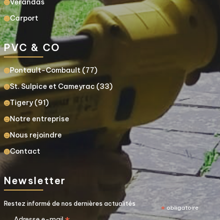
Verandas
Carport
PVC & CO
Pontault-Combault (77)
St. Sulpice et Cameyrac (33)
Tigery (91)
Notre entreprise
Nous rejoindre
Contact
Newsletter
Restez informé de nos dernières actualités
*
obligatoire
Adresse e-mail