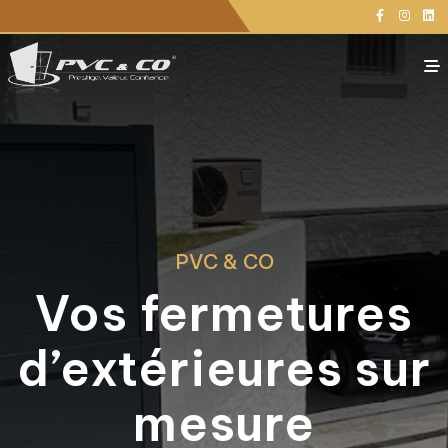
Panneau de gestion des cookies
Votre projet
PVC & CO
PVC & CO
Nos Agences
Vos fermetures
Actualités
d’extérieures sur
Contacts
Demande d'étude personnalisée
mesure