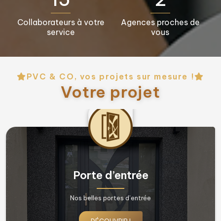
Collaborateurs à votre
Agences proches de
service
vous
PVC & CO, vos projets sur mesure !
Votre projet
ée
Fenêtres & Porte fe
rée
Nos belles fenêtres !