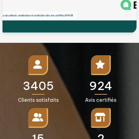
3500+
950+
Clients satisfaits
Avis certifiés
16+
3+