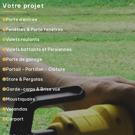
Votre projet
Porte d’entrée
Fenêtres & Porte fenêtres
Volets roulants
Volets battants et Persiennes
Porte de garage
Portail - Portillon - Clôture
Store & Pergolas
Garde-corps & Brise vue
Moustiquaire
Verandas
Carport